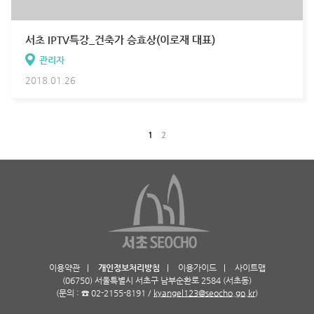
서초 IPTV특강_건축가 승효상(이로재 대표)
관리자
2018.01.26
1
2
이용약관
|
개인정보처리방침
|
이용가이드
|
사이트맵
(06750) 서울특별시 서초구 남부순환로 2584 (서초동)
(문의 : ☎ 02-2155-8191 /
kyangel123@seocho.go.kr
)