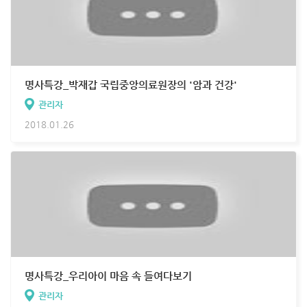
명사특강_박재갑 국립중앙의료원장의 '암과 건강'
관리자
2018.01.26
명사특강_우리아이 마음 속 들여다보기
관리자